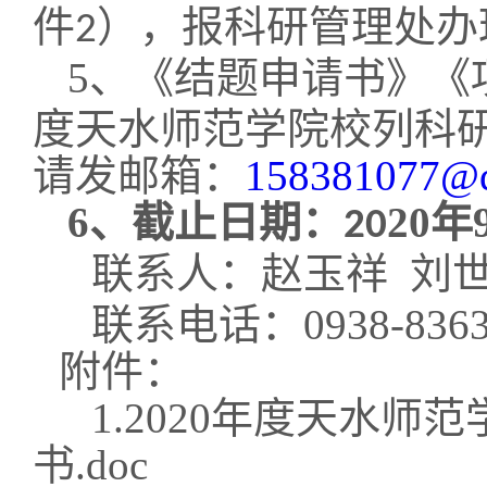
件
），报科研管理处办
2
5
、《结题申请书》《
度天水师范学院
校列
科
请发邮箱：
158381077@
6
、截止日期：
20
年
20
联系人：赵玉祥
刘
联系电话：
0938-836
附件：
1.
20
20
年度天水师范
书
.doc